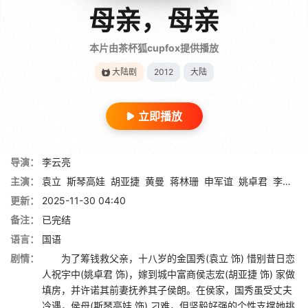
母亲，母亲
本片由茶杯狐cupfox提供播放
大陆剧
2012
大陆
立即播放
导演：
李云亮
主演：
袁立
斯琴高娃
胡亚捷
黄曼
蒋林珊
申军谊
姚卓君
李东霖
更新：
2025-11-30 04:40
备注：
已完结
语言：
国语
剧情：
为了筹钱救父亲，十八岁的金国秀(袁立 饰) 惜别昔日恋
人祝宇中(姚卓君 饰)，嫁到城中富商侯志宏(胡亚捷 饰) 家做
填房，并许诺其前妻抚养其子侯朗。在侯家，国秀虽受丈夫
冷遇，侯母(斯琴高娃 饰) 刁难，但坚毅好强的个性支撑她挑