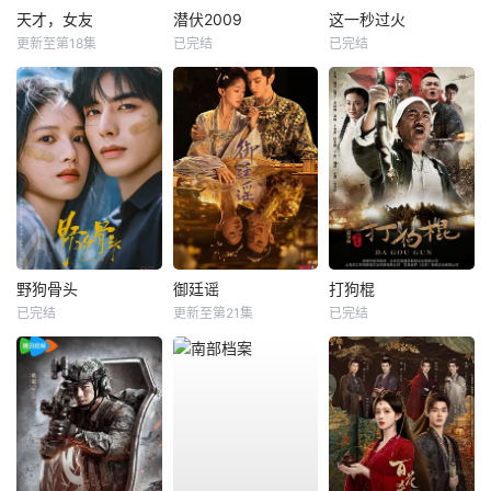
天才，女友
潜伏2009
这一秒过火
更新至第18集
已完结
已完结
野狗骨头
御廷谣
打狗棍
已完结
更新至第21集
已完结