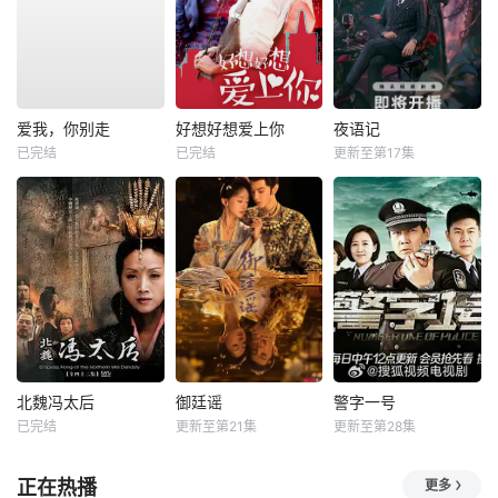
爱我，你别走
好想好想爱上你
夜语记
已完结
已完结
更新至第17集
北魏冯太后
御廷谣
警字一号
已完结
更新至第21集
更新至第28集
正在热播
更多