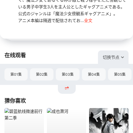
いる男子中学生3人を主人公としたギャグアニメである。
公式のジャンルは「魔法少女傍観系ギャグアニメ」。
アニメ本編は隔週で配信されてお...
全文
在线观看
切换节点
第01集
第02集
第03集
第04集
第05集
猜你喜欢