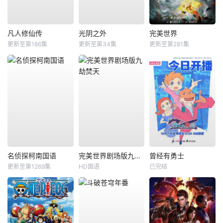
凡人修仙传
光阴之外
完美世界
更新至第186集
更新至第34集
更新至第281集
名侦探柯南国语
完美世界剧场版九劫焚天
曾经有勇士
更新至第1269集
HD国语
已完结