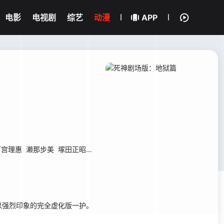
电影
电视剧
综艺
动漫
APP
钉宫理惠
濑那步美
塚田正昭
置鲇龙太郎
朴璐美
石川英郎
松谷彼哉
强烈印象的完全虚化版一护。