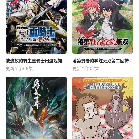
被追放的转生重骑士用游戏知识开无双
落第贤者的学院无双第二回转生，S等级作弊魔术师冒险记
更新至第06集
更新至第07集