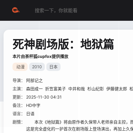
死神剧场版：地狱篇
本片由茶杯狐cupfox提供播放
动漫
2010
日本
导演：
阿部记之
主演：
森田成一
折笠富美子
中井和哉
杉山纪彰
伊藤健太郎
更新：
2025-11-30 04:31
备注：
HD中字
语言：
日语
剧情：
本次《地狱篇》将由原作者久保带人老师亲自主控，而
这是完全虚化的一护首次在剧场版上登场演出，再加上久保