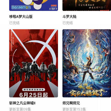
哆啦A梦大山版
斗罗大陆
已完结
已完结
斩神之凡尘神域Ⅱ
师兄啊师兄
更新至第09集
更新至第153集