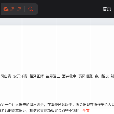
首页
搜一搜
松冈由贵
安元洋贵
相泽正辉
盐屋浩三
酒井敬幸
高冈瓶瓶
森川智之
另一个让人振奋的消息则是，在本作剧场版中，将会出现在原作里给人以
老师的剧本保证，相信这支剧场版定会取得不错的...
全文