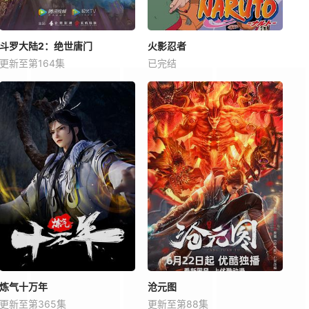
斗罗大陆2：绝世唐门
火影忍者
更新至第164集
已完结
炼气十万年
沧元图
更新至第365集
更新至第88集