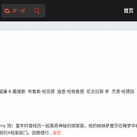
首页
搜一搜
威廉·B·戴维斯
布鲁斯·哈伍德
迪恩·哈格鲁德
尼古拉斯·李
杰里·哈德因
uchovny 饰）童年时曾经历一起离奇神秘的绑架案，他的妹妹萨曼莎在睡
的X档案部门。因穆德行...
全文