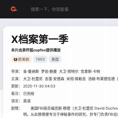
X档案第一季
本片由茶杯狐cupfox提供播放
欧美剧
1993
美国
导演：
金·曼纳斯
罗伯·鲍曼
大卫·努特尔
克里斯·卡特
主演：
大卫·杜楚尼
吉莲·安德森
米彻·佩勒吉
汤姆·布莱德伍德
更新：
2025-11-30 04:03
备注：
已完结
语言：
英语
剧情：
美国FBI探员福克斯·穆德（大卫·杜楚尼 David D
明。从此穆德便专注于神秘事件的研究，并专门负责FBI总部