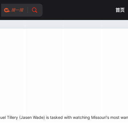
首页
搜一搜
 Tillery (Jasen Wade) is tasked with watching Missouri's most wan.