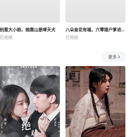
别惹大小姐，她靠山是哮天犬
八朵金花有福，六零猎户爹进山挖宝藏
已完结
已完结
更多