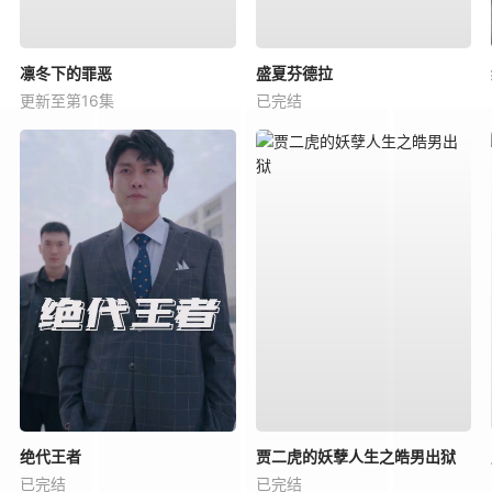
凛冬下的罪恶
盛夏芬德拉
更新至第16集
已完结
绝代王者
贾二虎的妖孽人生之皓男出狱
已完结
已完结